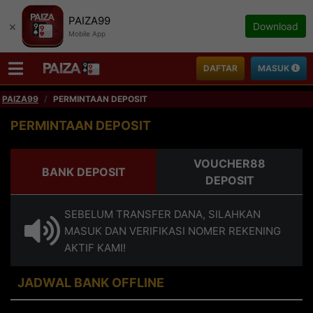
PAIZA99
×
Download
Mobile App
DAFTAR
MASUK
PAIZA99
PERMINTAAN DEPOSIT
PERMINTAAN DEPOSIT
VOUCHER88
BANK DEPOSIT
DEPOSIT
SEBELUM TRANSFER DANA, SILAHKAN
MASUK DAN VERIFIKASI NOMER REKENING
AKTIF KAMI!
JADWAL BANK OFFLINE