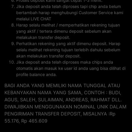
Proses deposit kami sangat cepat 1-3 menit.
Jika deposit anda telah diproses tapi chip anda belum
bertambah harap menghubungi Customer Service kami
melalui LIVE CHAT
Harap selalu melihat / memperhatikan rekening tujuan
yang aktif / tertera dimenu deposit sebelum akan
melakukan transfer deposit.
Perhatikan rekening yang aktif dimenu deposit. Harap
selalu melihat rekening tujuan terlebih dahulu sebelum
akan melakukan transfer deposit.
Jika deposit anda telah diproses maka chips anda
otomatis akan masuk ke user id anda uang bisa dilihat di
profile balance anda.
BAGI ANDA YANG MEMILIKI NAMA TUNGGAL ATAU
KEBANYAKAN NAMA YANG SAMA, CONTOH : BUDI,
AGUS, SALEH, SULAIMAN, ANDREAS, RAHMAT DLL.
DIWAJIBKAN MENGGUNAKAN NOMINAL UNIK DALAM
PENGIRIMAN TRANSFER DEPOSIT, MISALNYA :Rp
55.176, Rp 465.609