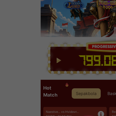
MAINKAN
DAFTAR
799.0
Hot
Sepakbola
Bas
Match
Naestve... vs Hvidovr...
Red