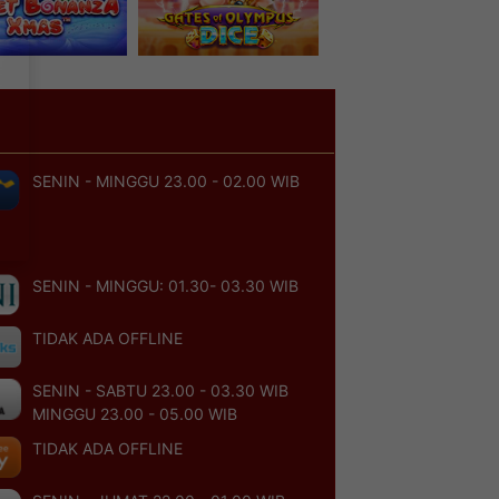
SENIN - MINGGU 23.00 - 02.00 WIB
SENIN - MINGGU: 01.30- 03.30 WIB
TIDAK ADA OFFLINE
SENIN - SABTU 23.00 - 03.30 WIB
MINGGU 23.00 - 05.00 WIB
TIDAK ADA OFFLINE