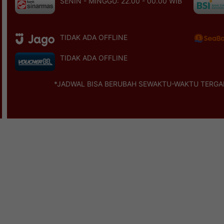
SENIN - MINGGU: 22.00 - 00.00 WIB
TIDAK ADA OFFLINE
TIDAK ADA OFFLINE
*JADWAL BISA BERUBAH SEWAKTU-WAKTU TERGA