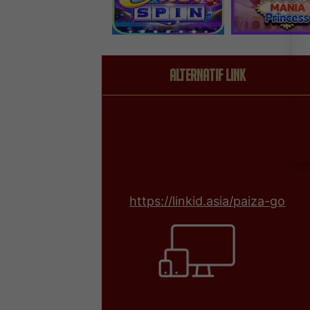
ALTERNATIF LINK
https://linkid.asia/paiza-go